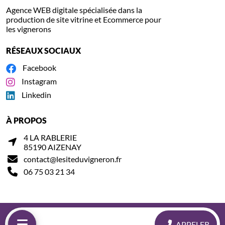
Agence WEB digitale spécialisée dans la
production de site vitrine et Ecommerce pour
les vignerons
RÉSEAUX SOCIAUX
Facebook
Instagram
Linkedin
À PROPOS
4 LA RABLERIE
85190 AIZENAY
contact@lesiteduvigneron.fr
06 75 03 21 34
Conditions générales d'utilisation
Politique de confidentialité
APPELER
Mentions légales
Politique de cookie
Gérer mes cookies
Connexion