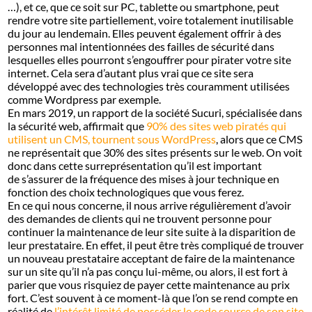
…), et ce, que ce soit sur PC, tablette ou smartphone, peut
rendre votre site partiellement, voire totalement inutilisable
du jour au lendemain. Elles peuvent également offrir à des
personnes mal intentionnées des failles de sécurité dans
lesquelles elles pourront s’engouffrer pour pirater votre site
internet. Cela sera d’autant plus vrai que ce site sera
développé avec des technologies très couramment utilisées
comme Wordpress par exemple.
En mars 2019, un rapport de la société Sucuri, spécialisée dans
la sécurité web, affirmait que
90% des sites web piratés qui
utilisent un CMS, tournent sous WordPress
, alors que ce CMS
ne représentait que 30% des sites présents sur le web. On voit
donc dans cette surreprésentation qu’il est important
de s’assurer de la fréquence des mises à jour technique en
fonction des choix technologiques que vous ferez.
En ce qui nous concerne, il nous arrive régulièrement d’avoir
des demandes de clients qui ne trouvent personne pour
continuer la maintenance de leur site suite à la disparition de
leur prestataire. En effet, il peut être très compliqué de trouver
un nouveau prestataire acceptant de faire de la maintenance
sur un site qu’il n’a pas conçu lui-même, ou alors, il est fort à
parier que vous risquiez de payer cette maintenance au prix
fort. C’est souvent à ce moment-là que l’on se rend compte en
réalité de
l’intérêt limité de posséder le code source de son site