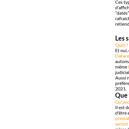
Ces typ
d'affic
“datés”
rafrai
retiend
Les 
Quoi ? 
Et oui,
Datace
automa
même
judicia
Aussi 
préfére
2021.
Que f
Qu'avoi
Il est 
d'être 
prestat
seront 