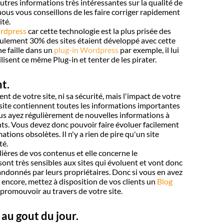
tres informations très intéressantes sur la qualité de
, nous vous conseillons de les faire corriger rapidement
ité.
dpress
car cette technologie est la plus prisée des
eulement 30% des sites étaient développé avec cette
ne faille dans un
plug-in Wordpress
par exemple, il lui
tilisent ce même Plug-in et tenter de les pirater.
t.
t de votre site, ni sa sécurité, mais l'impact de votre
tre site contiennent toutes les informations importantes
vous ayez régulièrement de nouvelles informations à
ents. Vous devez donc pouvoir faire évoluer facilement
ations obsolètes. Il n'y a rien de pire qu'un site
té.
ières de vos contenus et elle concerne le
sont très sensibles aux sites qui évoluent et vont donc
ndonnés par leurs propriétaires. Donc si vous en avez
 encore, mettez à disposition de vos clients un
Blog
 promouvoir au travers de votre site.
 au gout du jour.