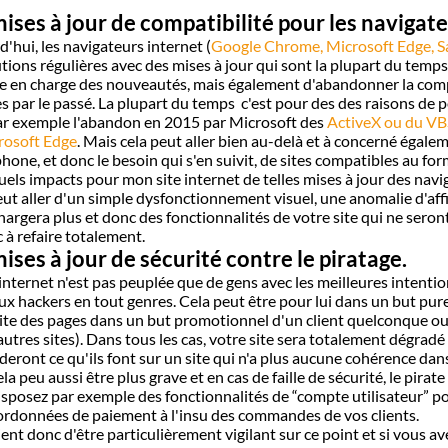
ises à jour de compatibilité pour les navigate
'hui, les navigateurs internet (
Google Chrome, Microsoft Edge, Saf
tions régulières avec des mises à jour qui sont la plupart du tem
e en charge des nouveautés, mais également d'abandonner la compat
es par le passé. La plupart du temps c'est pour des des raisons de 
par exemple l'abandon en 2015 par Microsoft des
ActiveX ou du VB
rosoft Edge
. Mais cela peut aller bien au-delà et à concerné égalem
one, et donc le besoin qui s'en suivit, de sites compatibles au f
els impacts pour mon site internet de telles mises à jour des navi
eut aller d'un simple dysfonctionnement visuel, une anomalie d'af
hargera plus et donc des fonctionnalités de votre site qui ne seront
 à refaire totalement.
ises à jour de sécurité contre le piratage.
 internet n'est pas peuplée que de gens avec les meilleures intentio
ux hackers en tout genres. Cela peut être pour lui dans un but pur
site des pages dans un but promotionnel d'un client quelconque ou
autres sites). Dans tous les cas, votre site sera totalement dégradé 
ront ce qu'ils font sur un site qui n'a plus aucune cohérence dans
la peu aussi être plus grave et en cas de faille de sécurité, le pirat
isposez par exemple des fonctionnalités de “compte utilisateur” p
ordonnées de paiement à l'insu des commandes de vos clients.
ient donc d'être particulièrement vigilant sur ce point et si vous 