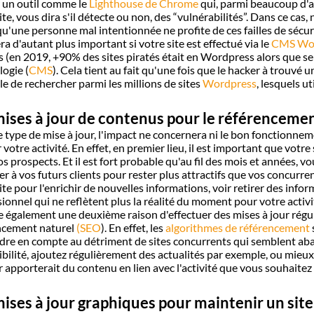
r un outil comme le
Lighthouse de Chrome
qui, parmi beaucoup d'au
ite, vous dira s'il détecte ou non, des “vulnérabilités”. Dans ce cas
u'une personne mal intentionnée ne profite de ces failles de sécur
ra d'autant plus important si votre site est effectué via le
CMS Wor
s (en 2019, +90% des sites piratés était en Wordpress alors que s
ogie (
CMS
). Cela tient au fait qu'une fois que le hacker à trouvé u
ile de rechercher parmi les millions de sites
Wordpress
, lesquels u
mises à jour de contenus pour le référencemen
 type de mise à jour, l'impact ne concernera ni le bon fonctionnemen
r votre activité. En effet, en premier lieu, il est important que vo
s prospects. Et il est fort probable qu'au fil des mois et années, 
r à vos futurs clients pour rester plus attractifs que vos concurr
ite pour l'enrichir de nouvelles informations, voir retirer des inform
ionnel qui ne reflètent plus la réalité du moment pour votre activi
te également une deuxième raison d'effectuer des mises à jour régul
ncement naturel
(SEO
). En effet, les
algorithmes de référencement
ndre en compte au détriment de sites concurrents qui semblent aba
ibilité, ajoutez régulièrement des actualités par exemple, ou mieux
r apporterait du contenu en lien avec l'activité que vous souhaitez
mises à jour graphiques pour maintenir un site