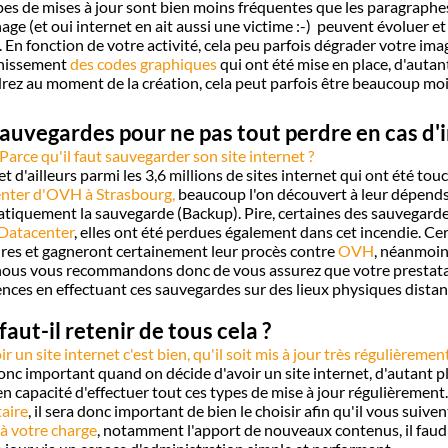
es de mises à jour sont bien moins fréquentes que les paragraphe
hage (et oui internet en ait aussi une victime :-) peuvent évoluer e
. En fonction de votre activité, cela peu parfois dégrader votre imag
chissement
des codes graphiques
qui ont été mise en place, d'autan
rez au moment de la création, cela peut parfois être beaucoup moi
sauvegardes pour ne pas tout perdre en cas d'
Parce qu'il faut sauvegarder son site internet ?
 et d'ailleurs parmi les 3,6 millions de sites internet qui ont été touc
nter d'OVH à Strasbourg,
beaucoup l'on découvert à leur dépends, 
tiquement la sauvegarde (Backup). Pire, certaines des sauvegardes
Datacenter
, elles ont été perdues également dans cet incendie. Cert
ires et gagneront certainement leur procès contre
OVH
, néanmoin
nous vous recommandons donc de vous assurez que votre prestatair
nces en effectuant ces sauvegardes sur des lieux physiques distan
aut-il retenir de tous cela ?
r un site internet c'est bien, qu'il soit mis à jour très régulièrement
donc important quand on décide d'avoir un site internet, d'autant p
en capacité d'effectuer tout ces types de mise à jour régulièrement
aire
, il sera donc important de bien le choisir afin qu'il vous suiv
à votre charge
, notamment l'apport de nouveaux contenus, il faudr