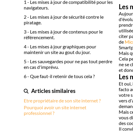
1 - Les mises à jour de compatibilité pour les
Les m
navigateurs.
Aujourd
2 - Les mises à jour de sécurité contre le
d'évolu
piratage.
prendr
utilisé
3 - Les mises à jour de contenus pour le
citer 
référencement.
de
Mic
4 - Les mises à jour graphiques pour
Smartph
maintenir un site au gout du jour.
Mais qu
Cela p
5 - Les sauvegardes pour ne pas tout perdre
ne se c
en cas d'imprévu.
et donc
Les m
6 - Que faut-il retenir de tous cela ?
Et oui,
facto a
Articles similaires
votre 
Etre propriétaire de son site internet ?
vers d'
demande
Pourquoi avoir un site internet
Mais ce
professionnel ?
vous d
des co
Il conv