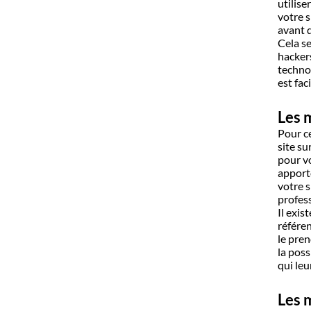
utilise
votre s
avant q
Cela se
hacker
technol
est fac
Les 
Pour ce
site su
pour vo
apporte
votre s
profess
Il exis
référe
le pre
la poss
qui leu
Les 