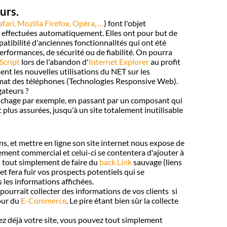
urs.
ari, Mozilla Firefox, Opéra, …
) font l'objet
ps effectuées automatiquement. Elles ont pour but de
ibilité d'anciennes fonctionnalités qui ont été
performances, de sécurité ou de fiabilité. On pourra
Script
lors de l'abandon d'
Internet Explorer
au profit
ent les nouvelles utilisations du NET sur les
ormat des téléphones (Technologies Responsive Web).
gateurs ?
fichage par exemple, en passant par un composant qui
 plus assurées, jusqu'à un site totalement inutilisable
ns, et mettre en ligne son site internet nous expose de
ement commercial et celui-ci se contentera d'ajouter à
 tout simplement de faire du
back Link
sauvage (liens
et fera fuir vos prospects potentiels qui se
 les informations affichées.
e pourrait collecter des informations de vos clients si
our du
E-Commerce
. Le pire étant bien sûr la collecte
avez déjà votre site, vous pouvez tout simplement